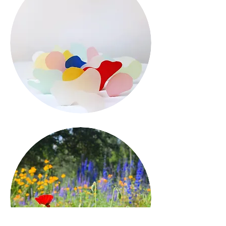
a b o u t
w r i t i n g